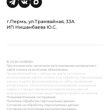
г.Пермь, ул.Трамвайная, 33А
ИП Нишанбаева Ю.С.
© 2026 «YUSKISS»
При полном или частичном использовании материалов с
сайта ссылка на источник обязательна.
Продолжая работу с сайтом, вы даете согласие на
использование сайтом cookies и на обработку персональных
данных в целях функционирования сайта, проведения
ретаргетинга, статистических исследований, улучшения
сервиса и предоставления релевантной рекламной
информации на основе ваших предпочтений и интересов.
Пользовательское соглашение
Политика обработки персональных данных
Согласие на обработку персональных данных
Согласие на получение рассылки рекламно-