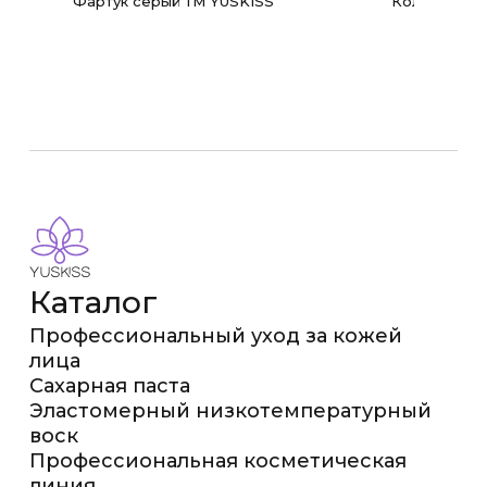
Фартук серый ТМ YUSKISS
Кольца защи
Каталог
Профессиональный уход за кожей
лица
Сахарная паста
Эластомерный низкотемпературный
воск
Профессиональная косметическая
линия