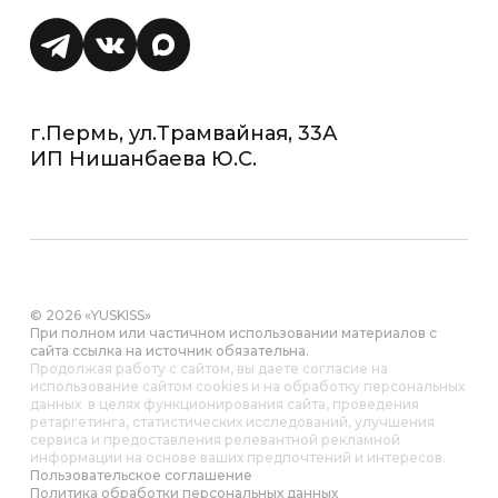
г.Пермь, ул.Трамвайная, 33А
ИП Нишанбаева Ю.С.
© 2026 «YUSKISS»
При полном или частичном использовании материалов с
сайта ссылка на источник обязательна.
Продолжая работу с сайтом, вы даете согласие на
использование сайтом cookies и на обработку персональных
данных в целях функционирования сайта, проведения
ретаргетинга, статистических исследований, улучшения
сервиса и предоставления релевантной рекламной
информации на основе ваших предпочтений и интересов.
Пользовательское соглашение
Политика обработки персональных данных