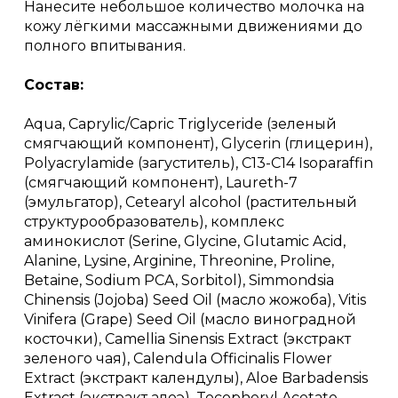
Нанесите небольшое количество молочка на
кожу лёгкими массажными движениями до
полного впитывания.
Состав:
Aqua, Caprylic/Capric Triglyceride (зеленый
смягчающий компонент), Glycerin (глицерин),
Polyacrylamide (загуститель), C13-C14 Isoparaffin
(смягчающий компонент), Laureth-7
(эмульгатор), Cetearyl alcohol (растительный
структурообразователь), комплекс
аминокислот (Serine, Glycine, Glutamic Acid,
Alanine, Lysine, Arginine, Threonine, Proline,
Betaine, Sodium PCA, Sorbitol), Simmondsia
Chinensis (Jojoba) Seed Oil (масло жожоба), Vitis
Vinifera (Grape) Seed Oil (масло виноградной
косточки), Camellia Sinensis Extract (экстракт
зеленого чая), Calendula Officinalis Flower
Extract (экстракт календулы), Aloe Barbadensis
Extract (экстракт алоэ), Tocopheryl Acetate