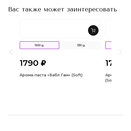
Вас также может заинтересовать
1500 g.
330 g.
1500 g.
1790
1790
Арома-паста «Бабл Гам» (Soft)
Арома-паст
(Soft)