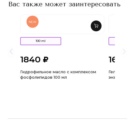
Вас также может заинтересовать
NEW
100 ml
150 ml
1840
1690
Гидрофильное масло с комплексом
Гель очищаю
фосфолипидов 100 мл
энзимами т