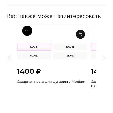
Вас также может заинтересовать
ХИТ
1500 g.
3500 g.
1500 g.
600 g.
330 g.
600 g.
1400
1400
Сахарная паста для шугаринга Medium
Сахарная па
Bandage