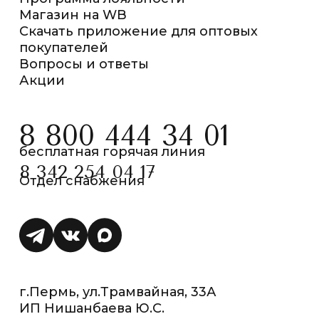
Магазин на WB
Скачать приложение для оптовых
покупателей
Вопросы и ответы
Акции
8 800 444 34 01
бесплатная горячая линия
8 342 254 04 17
Отдел снабжения
г.Пермь, ул.Трамвайная, 33А
ИП Нишанбаева Ю.С.