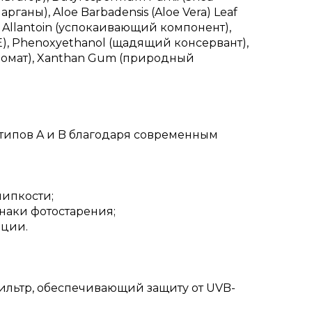
 арганы), Aloe Barbadensis (Aloe Vera) Leaf
), Allantoin (успокаивающий компонент),
 Е), Phenoxyethanol (щадящий консервант),
(аромат), Xanthan Gum (природный
 типов A и B благодаря современным
липкости;
наки фотостарения;
ации.
фильтр, обеспечивающий защиту от UVB-