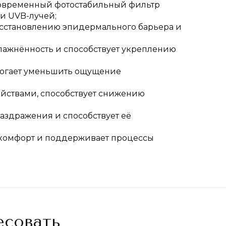
 - современный фотостабильный фильтр
и UVB-лучей;
 восстановлению эпидермального барьера и
влажнённость и способствует укреплению
помогает уменьшить ощущение
ойствами, способствует снижению
аздражения и способствует её
искомфорт и поддерживает процессы
есовать