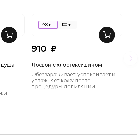
400 ml
100 ml
910
9
 душа
Лосьон с хлоргексидином
Кос
гид
Обеззараживает, успокаивает и
чая
увлажняет кожу после
процедуры депиляции
Бер
ожи
кож
деп