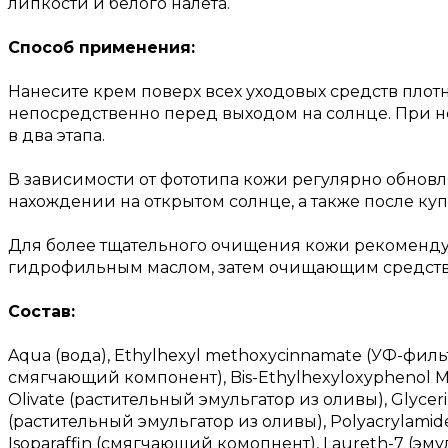
липкости и белого налёта.
Способ применения:
Нанесите крем поверх всех уходовых средств пл
непосредственно перед выходом на солнце. При 
в два этапа.
В зависимости от фототипа кожи регулярно обновл
нахождении на открытом солнце, а также после куп
Для более тщательного очищения кожи рекомендует
гидрофильным маслом, затем очищающим средство
Состав:
Aqua (вода), Ethylhexyl methoxycinnamate (УФ-фильтр
смягчающий компонент), Bis-Ethylhexyloxyphenol Me
Olivate (растительный эмульгатор из оливы), Glyceri
(растительный эмульгатор из оливы), Polyacrylamide
Isoparaffin (смягчающий комопнент), Laureth-7 (эму