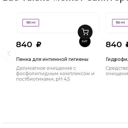
150 ml
150 ml
840
840
ХИТ
Пенка для интимной гигиены
Гидрофи
Деликатное очищение с
Средство
фосфолипидным комплексом и
очищени
постбиотиками, pH 4,5