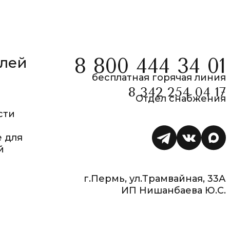
елей
8 800 444 34 01
бесплатная горячая линия
8 342 254 04 17
Отдел снабжения
сти
 для
й
г.Пермь, ул.Трамвайная, 33А
ИП Нишанбаева Ю.С.