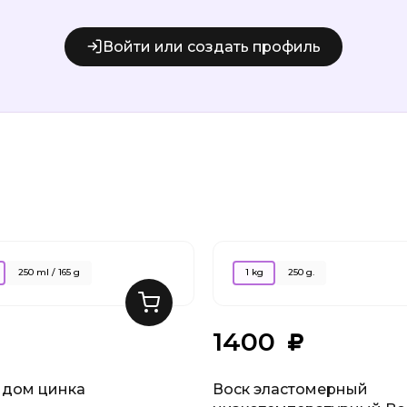
Войти или создать профиль
250 ml / 165 g
1 kg
250 g.
1400
сидом цинка
Воск эластомерный