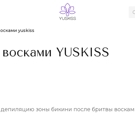
осками yuskiss
 восками YUSKISS
депиляцию зоны бикини после бритвы восками