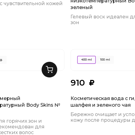
низкотемпературный Bod
 с чувствительной кожей
зеленый
Гелевый воск идеален д
зон
g.
400 ml
100 ml
910
омерный
Косметическая вода с г
ратурный Body Skins №
шалфея и зеленого чая
Бережно очищает и успо
кожу после процедуры 
я горячих зон и
рекомендован для
естких волос