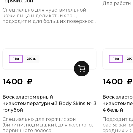
горячих зон
Для работы
Специально для чувствительной
кожи лица и деликатных зон,
подходит и для больших поверхнос...
1 kg
250 g.
1 kg
250 
1400
1400
Воск эластомерный
Воск эласт
низкотемпературный Body Skins № 3
низкотемпе
голубой
4 белый
Специально для горячих зон
Подходит дл
(бикини, подмышки), для жесткого,
растяжки, 
первичного волоса
средних и ж