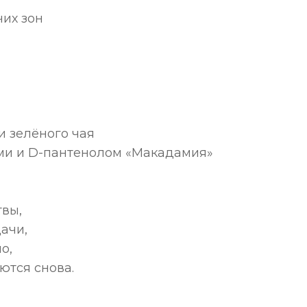
их зон
и зелёного чая
ми и D-пантенолом «Макадамия»
твы,
ачи,
о,
ются снова.