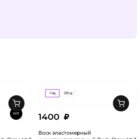
1 kg
250 g.
1400
ХИТ
Воск эластомерный