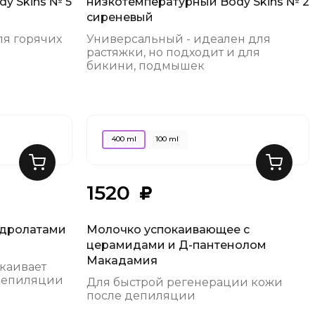
y Skins № 5
низкотемпературный Body Skins № 2
сиреневый
ля горячих
Универсальный - идеален для
растяжки, но подходит и для
бикини, подмышек
400 ml
100 ml
1520
идролатами
Молочко успокаивающее с
церамидами и Д-пантенолом
Макадамия
каивает
депиляции
Для быстрой регенерации кожи
после депиляции