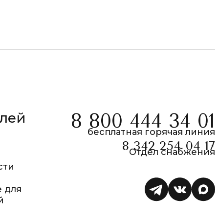
елей
8 800 444 34 01
бесплатная горячая линия
8 342 254 04 17
Отдел снабжения
сти
 для
й