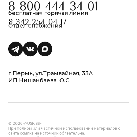
8 800 444 34 01
бесплатная горячая линия
8 342 254 04 17
Отдел снабжения
г.Пермь, ул.Трамвайная, 33А
ИП Нишанбаева Ю.С.
© 2026 «YUSKISS»
При полном или частичном использовании материалов с
сайта ссылка на источник обязательна.