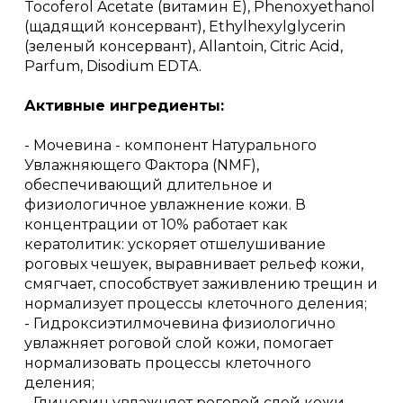
Tocoferol Acetate (витамин Е), Phenoxyethanol
(щадящий консервант), Ethylhexylglycerin
(зеленый консервант), Allantoin, Citric Acid,
Parfum, Disodium EDTA.
Активные ингредиенты:
- Мочевина - компонент Натурального
Увлажняющего Фактора (NMF),
обеспечивающий длительное и
физиологичное увлажнение кожи. В
концентрации от 10% работает как
кератолитик: ускоряет отшелушивание
роговых чешуек, выравнивает рельеф кожи,
смягчает, способствует заживлению трещин и
нормализует процессы клеточного деления;
- Гидроксиэтилмочевина физиологично
увлажняет роговой слой кожи, помогает
нормализовать процессы клеточного
деления;
- Глицерин увлажняет роговой слой кожи,