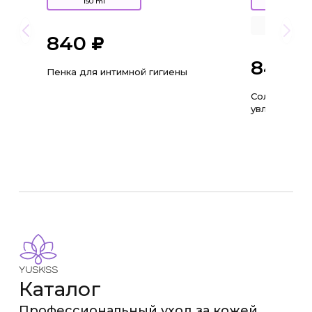
150 ml
30 ml
3 ml
840
840
Пенка для интимной гигиены
Солнцезащи
увлажняющи
Каталог
Профессиональный уход за кожей