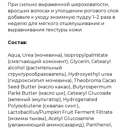
При сильно выраженной шероховатости,
вросших волосах и утолщении рогового слоя
добавьте к уходу энзимную пудру 1–2 раза в
неделю для мягкого отшелушивания и
выравнивания текстуры кожи.
Состав:
Aqua, Urea (мочевина), Isopropylpalmitate
(смягчающий комонент), Glycerin, Cetearyl
alcohol (растительный
структурообразователь), Hydroxyethyl urea
(гидроксиэтил мочевина), Theobroma Cacao
Seed Butter (масло какао), Butyrospermum
Parkii Butter (масло ши), Cetearyl Glucoside
(зеленый эмульгатор), Hydrogenated
Polyisobutene (сквалан синт.),
Lactobacillus/Pumpkin Fruit Ferment Filtrate
(энзимы тыквы), Acetyl Glucosamine
(увлажняющий аминосахарид), Panthenol,