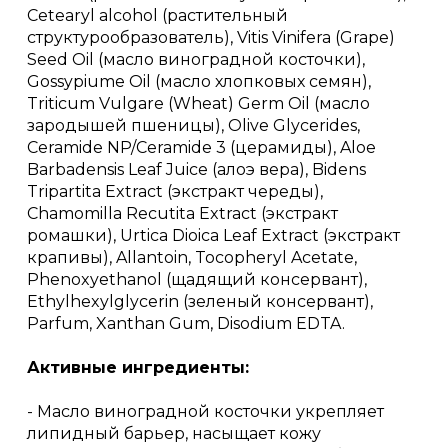
Cetearyl alcohol (растительный
структурообразователь), Vitis Vinifera (Grape)
Seed Oil (масло виноградной косточки),
Gossypiume Oil (масло хлопковых семян),
Triticum Vulgare (Wheat) Germ Oil (масло
зародышей пшеницы), Olive Glycerides,
Ceramide NP/Ceramide 3 (церамиды), Aloe
Barbadensis Leaf Juice (алоэ вера), Bidens
Tripartita Extract (экстракт череды),
Chamomilla Recutita Extract (экстракт
ромашки), Urtica Dioica Leaf Extract (экстракт
крапивы), Allantoin, Tocopheryl Acetate,
Phenoxyethanol (щадящий консервант),
Ethylhexylglycerin (зеленый консервант),
Parfum, Xanthan Gum, Disodium EDTA.
Активные ингредиенты:
- Масло виноградной косточки укрепляет
липидный барьер, насыщает кожу