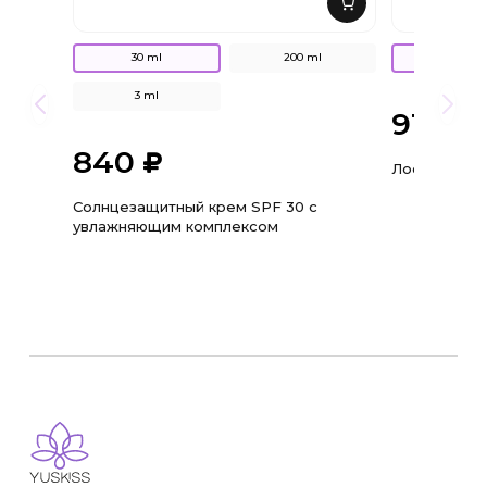
30 ml
200 ml
400 ml
3 ml
910
840
Лосьон с хл
Солнцезащитный крем SPF 30 с
увлажняющим комплексом