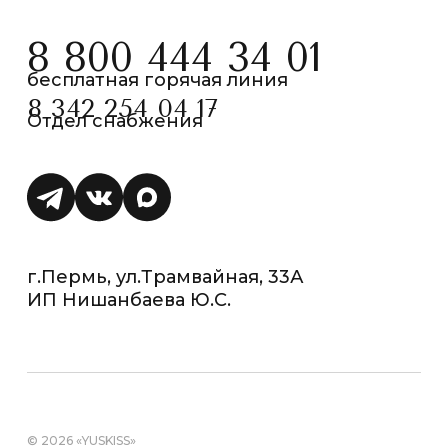
8 800 444 34 01
бесплатная горячая линия
8 342 254 04 17
Отдел снабжения
г.Пермь, ул.Трамвайная, 33А
ИП Нишанбаева Ю.С.
© 2026 «YUSKISS»