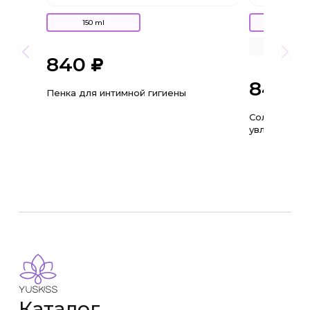
150 ml
30 ml
3 ml
840
840
Пенка для интимной гигиены
Солнцезащи
увлажняющи
Каталог