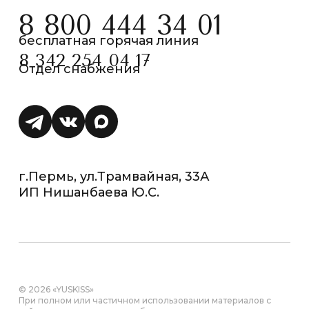
8 800 444 34 01
бесплатная горячая линия
8 342 254 04 17
Отдел снабжения
г.Пермь, ул.Трамвайная, 33А
ИП Нишанбаева Ю.С.
© 2026 «YUSKISS»
При полном или частичном использовании материалов с