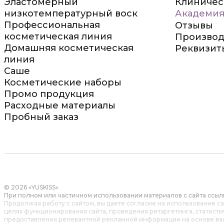
Эластомерный
Клиничес
низкотемпературный воск
Академия
Профессиональная
Отзывы
косметическая линия
Производ
Домашняя косметическая
Реквизит
линия
Саше
Косметические наборы
Промо продукция
Расходные материалы
Пробный заказ
© 2026 «YUSKISS»
При полном или частичном использовании материалов с сайта ссылк
Продолжая работу с сайтом, вы даете согласие на использование с
целях функционирования сайта, проведения ретаргетинга, статист
предоставления релевантной рекламной информации на основе ва