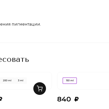
ления пигментации.
есовать
200 ml
3 ml
150 ml
840