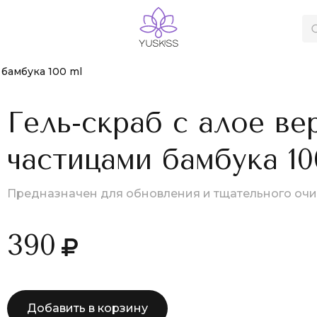
 бамбука 100 ml
Гель-скраб с алое ве
частицами бамбука 10
Предназначен для обновления и тщательного оч
390
Добавить в корзину