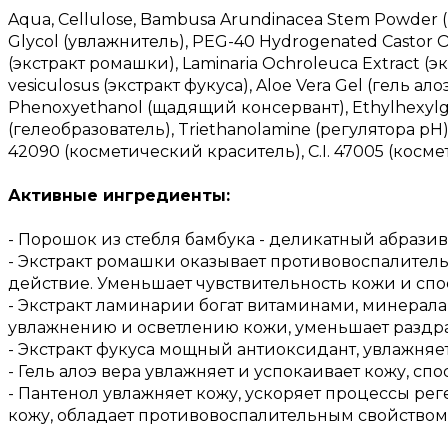
Aqua, Cellulose, Bambusa Arundinacea Stem Powder 
Glycol (увлажнитель), PEG-40 Hydrogenated Castor Oi
(экстракт ромашки), Laminaria Ochroleuca Extract (э
vesiculosus (экстракт фукуса), Aloe Vera Gel (гель ало
Phenoxyethanol (щадящий консервант), Ethylhexylg
(гелеобразователь), Triethanolamine (регулятора pH)
42090 (косметический краситель), C.I. 47005 (косм
Активные ингредиенты:
- Порошок из стебля бамбука - деликатный абрази
- Экстракт ромашки оказывает противовоспалител
действие. Уменьшает чувствительность кожи и спо
- Экстракт ламинарии богат витаминами, минерала
увлажнению и осветлению кожи, уменьшает раздр
- Экстракт фукуса мощный антиоксидант, увлажняет
- Гель алоэ вера увлажняет и успокаивает кожу, сп
- Пантенол увлажняет кожу, ускоряет процессы ре
кожу, обладает противовоспалительным свойством