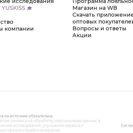
кие исследования
Программа лояльно
 YUSKISS
Магазин на WB
Скачать приложение
оптовых покупателе
ство
Вопросы и ответы
ы компании
Акции
а на источник обязательна.
айтом cookies и на обработку персональных данных в
ических исследований, улучшения сервиса и
Согла
ших предпочтений и интересов.