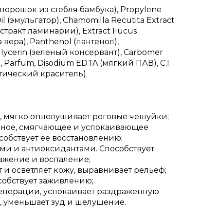
(порошок из стебля бамбука), Propylene
l (эмульгатор), Chamomilla Recutita Extract
кстракт ламинарии), Extract Fucus
э вера), Panthenol (пантенол),
lycerin (зеленый консервант), Carbomer
, Parfum, Disodium EDTA (мягкий ПАВ), C.I.
етический краситель).
в, мягко отшелушивает роговые чешуйки;
ьное, смягчающее и успокаивающее
собствует её восстановлению;
ми и антиоксидантами. Способствует
ажение и воспаление;
 и осветляет кожу, выравнивает рельеф;
особствует заживлению;
генерации, успокаивает раздраженную
, уменьшает зуд и шелушение.