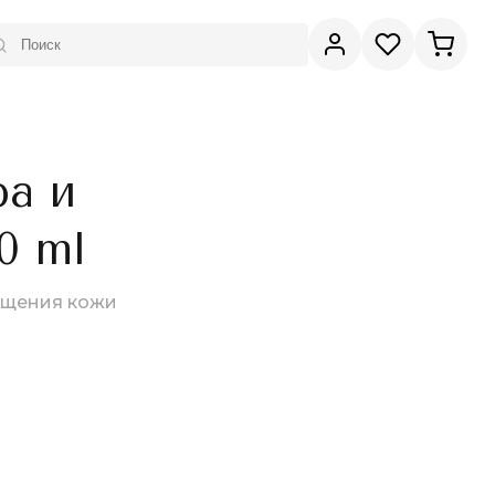
ра и
0 ml
ищения кожи