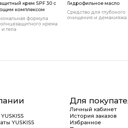
щитный крем SPF 30 с
Гидрофильное масло
ющим комплексом
Средство для глубокого
очищения и демакияжа
иональная формула
солнцезащитного крема
 и тела
пании
Для покупат
Личный кабинет
 YUSKISS
История заказов
аты YUSKISS
Избранное