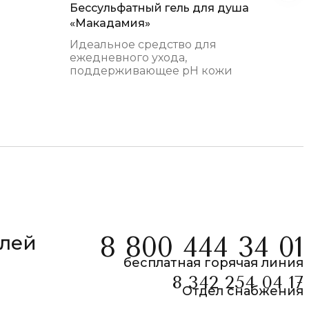
Бессульфатный гель для душа
Пен
«Макадамия»
фос
Идеальное средство для
Обе
ежедневного ухода,
тща
поддерживающее pH кожи
эфф
елей
8 800 444 34 01
бесплатная горячая линия
8 342 254 04 17
Отдел снабжения