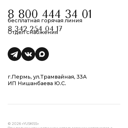
8 800 444 34 01
бесплатная горячая линия
8 342 254 04 17
Отдел снабжения
г.Пермь, ул.Трамвайная, 33А
ИП Нишанбаева Ю.С.
© 2026 «YUSKISS»