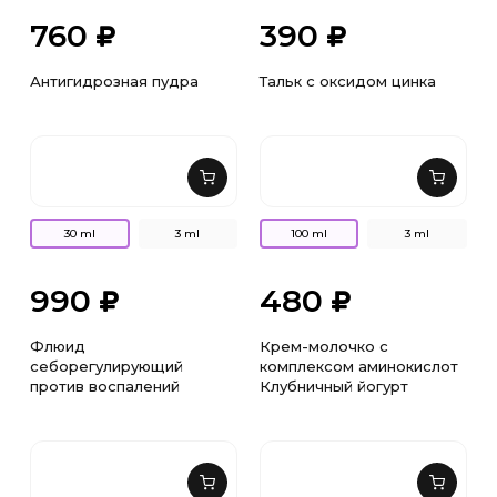
760
390
Антигидрозная пудра
Тальк с оксидом цинка
30 ml
3 ml
100 ml
3 ml
990
480
Флюид
Крем-молочко с
себорегулирующий
комплексом аминокислот
против воспалений
Клубничный йогурт