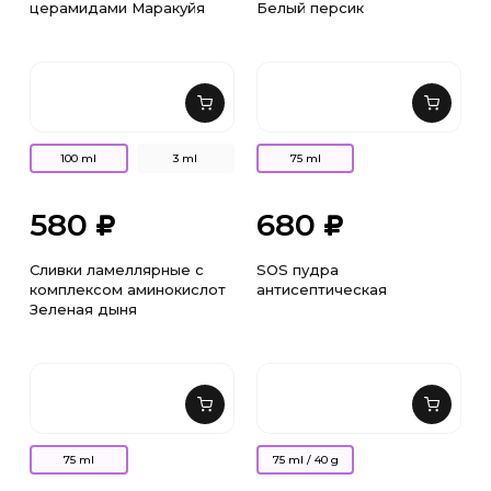
церамидами Маракуйя
Белый персик
100 ml
3 ml
75 ml
580
680
Сливки ламеллярные с
SOS пудра
комплексом аминокислот
антисептическая
Зеленая дыня
75 ml
75 ml / 40 g