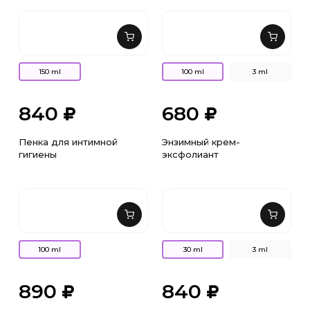
150 ml
100 ml
3 ml
840
680
Пенка для интимной
Энзимный крем-
гигиены
эксфолиант
100 ml
30 ml
3 ml
890
840