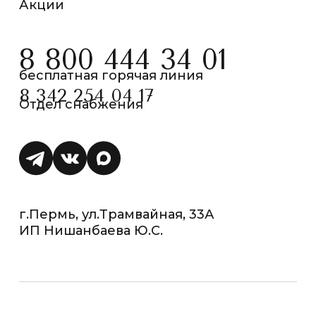
Акции
8 800 444 34 01
бесплатная горячая линия
8 342 254 04 17
Отдел снабжения
г.Пермь, ул.Трамвайная, 33А
ИП Нишанбаева Ю.С.