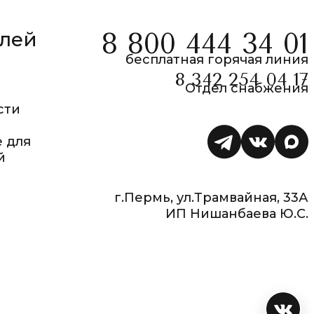
елей
8 800 444 34 01
бесплатная горячая линия
8 342 254 04 17
Отдел снабжения
сти
 для
й
г.Пермь, ул.Трамвайная, 33А
ИП Нишанбаева Ю.С.