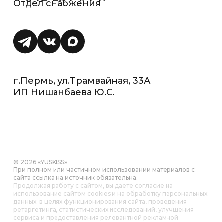
Отдел снабжения
г.Пермь, ул.Трамвайная, 33А
ИП Нишанбаева Ю.С.
© 2026 «YUSKISS»
При полном или частичном использовании материалов с
сайта ссылка на источник обязательна.
Продолжая работу с сайтом, вы даете согласие на
использование сайтом cookies и на обработку персональных
данных в целях функционирования сайта, проведения
ретаргетинга, статистических исследований, улучшения
сервиса и предоставления релевантной рекламной