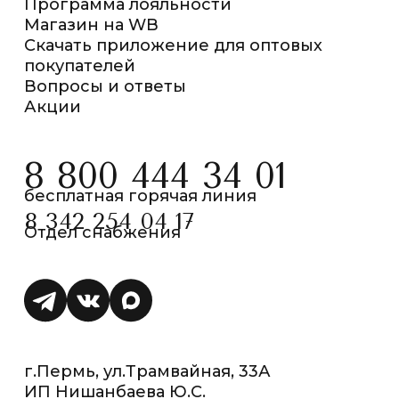
Программа лояльности
Магазин на WB
Скачать приложение для оптовых
покупателей
Вопросы и ответы
Акции
8 800 444 34 01
бесплатная горячая линия
8 342 254 04 17
Отдел снабжения
г.Пермь, ул.Трамвайная, 33А
ИП Нишанбаева Ю.С.