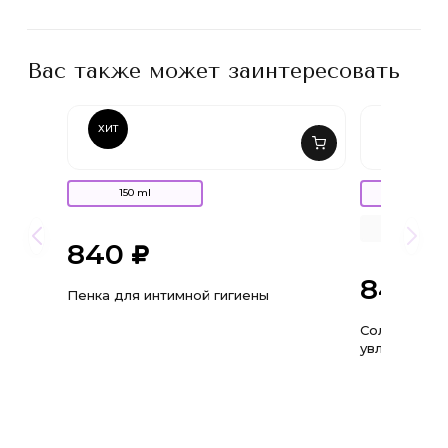
Вас также может заинтересовать
ХИТ
150 ml
30 ml
3 ml
840
840
Пенка для интимной гигиены
Солнцезащи
увлажняющи