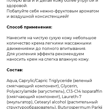
потерю влаги и делая кожу более упругой и
здоровой.
Побалуйте себя нежно-фруктовым ароматом
и воздушной консистенцией!
Способ применения:
Нанесите на чистую сухую кожу небольшое
количество крема легкими массажными
движениями до полного впитывания.
Для усиления эффекта рекомендуем
наносить крем на слегка влажную кожу.
Состав:
Aqua, Caprylic/Capric Triglyceride (зеленый
смягчающий компонент), Glycerin,
Polyacrylamide (загуститель), C13-C14 Isoparaffin
(смягчающий компонент), Laureth-7
(эмульгатор), Cetearyl alcohol (растительный
структурообразователь), Butyrospermum Parkii