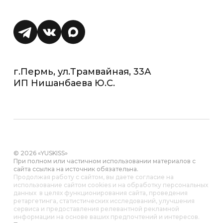
г.Пермь, ул.Трамвайная, 33А
ИП Нишанбаева Ю.С.
© 2026 «YUSKISS»
При полном или частичном использовании материалов с
сайта ссылка на источник обязательна.
Продолжая работу с сайтом, вы даете согласие на
использование сайтом cookies и на обработку персональных
данных в целях функционирования сайта, проведения
ретаргетинга, статистических исследований, улучшения
сервиса и предоставления релевантной рекламной
информации на основе ваших предпочтений и интересов.