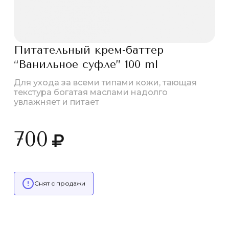
Питательный крем-баттер
“Ванильное суфле” 100 ml
Для ухода за всеми типами кожи, тающая
текстура богатая маслами надолго
увлажняет и питает
700
Снят с продажи