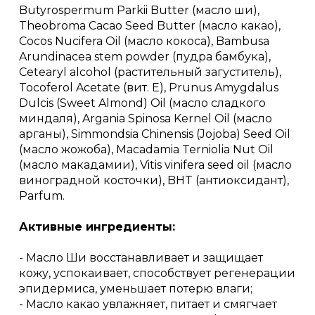
Butyrospermum Parkii Butter (масло ши),
Theobroma Cacao Seed Butter (масло какао),
Cocos Nucifera Oil (масло кокоса), Bambusa
Arundinacea stem powder (пудра бамбука),
Cetearyl alcohol (растительный загуститель),
Tocoferol Acetate (вит. Е), Prunus Amygdalus
Dulcis (Sweet Almond) Oil (масло сладкого
миндаля), Argania Spinosa Kernel Oil (масло
арганы), Simmondsia Chinensis (Jojoba) Seed Oil
(масло жожоба), Macadamia Terniolia Nut Oil
(масло макадамии), Vitis vinifera seed oil (масло
виноградной косточки), BHT (антиоксидант),
Parfum.
Активные ингредиенты:
- Масло Ши восстанавливает и защищает
кожу, успокаивает, способствует регенерации
эпидермиса, уменьшает потерю влаги;
- Масло какао увлажняет, питает и смягчает